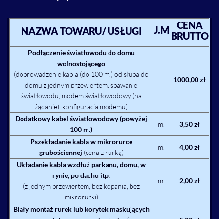
CENA
J.M
NAZWA TOWARU/ USŁUGI
BRUTTO
Podłączenie światłowodu do domu
wolnostojącego
(doprowadzenie kabla (do 100 m.) od słupa do
1000,00 zł
domu z jednym przewiertem, spawanie
światłowodu, modem światłowodowy (na
żądanie), konfiguracja modemu)
Dodatkowy kabel światłowodowy (powyżej
m.
3,50 zł
100 m.)
Pszekładanie kabla w mikrorurce
m.
4,00 zł
grubościennej
(cena z rurką)
Układanie kabla wzdłuż parkanu, domu, w
rynie, po dachu itp.
m.
2,00 zł
(z jednym przewiertem, bez kopania, bez
mikrorurki)
Biały montaż rurek lub korytek maskujących