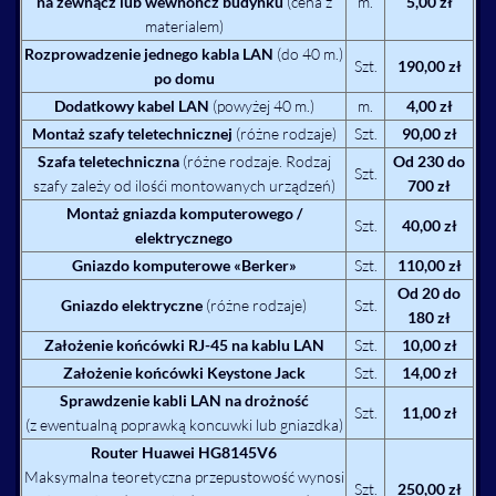
na zewnącz lub wewnoncz budynku
(cena z
m.
5,00 zł
materialem)
Rozprowadzenie jednego kabla LAN
(do 40 m.)
Szt.
190,00 zł
po domu
Dodatkowy kabel LAN
(powyżej 40 m.)
m.
4,00 zł
Montaż szafy teletechnicznej
(różne rodzaje)
Szt.
90,00 zł
Szafa teletechniczna
(różne rodzaje. Rodzaj
Od 230 do
Szt.
szafy zależy od ilośći montowanych urządzeń)
700 zł
Montaż gniazda komputerowego /
Szt.
40,00 zł
elektrycznego
Gniazdo komputerowe «Berker»
Szt.
110,00 zł
Od 20 do
Gniazdo elektryczne
(różne rodzaje)
Szt.
180 zł
Założenie końcówki RJ-45 na kablu LAN
Szt.
10,00 zł
Założenie końcówki Keystone Jack
Szt.
14,00 zł
Sprawdzenie kabli LAN na drożność
Szt.
11,00 zł
(z ewentualną poprawką koncuwki lub gniazdka)
Router Huawei HG8145V6
Maksymalna teoretyczna przepustowość wynosi
Szt.
250,00 zł