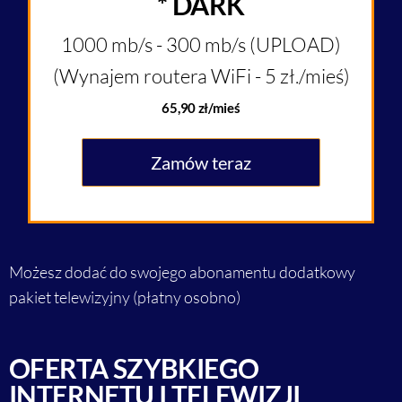
* DARK
1000 mb/s - 300 mb/s (UPLOAD)
(Wynajem routera WiFi - 5 zł./mieś)
65,90 zł/mieś
Zamów teraz
Możesz dodać do swojego abonamentu dodatkowy
pakiet telewizyjny (płatny osobno)
OFERTA SZYBKIEGO
INTERNETU I TELEWIZJI