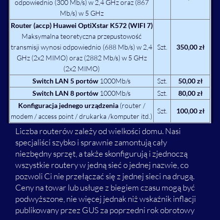
odpowiednio (300 Mb/s) w 2,4 GHz oraz (867
Mb/s) w 5 GHz
Router (accp) Huawei OptiXstar K572 (WIFI 7)
Maksymalna teoretyczna przepustowość
transmisji wynosi odpowiednio (688 Mb/s) w 2,4
Szt.
350,00 zł
GHz (2x2 MIMO) oraz (2882 Mb/s) w 5 GHz
(2x2 MIMO)
Switch LAN 5 portów
1000Mb/s
Szt.
50,00 zł
Switch LAN 8 portów
1000Mb/s
Szt.
80,00 zł
Konfiguracja jednego urządzenia
(router /
Szt.
100,00 zł
modem / access point / drukarka /komputer itd.)
Liczba routerów zależy od wielkości domu. Nasi
specjaliści szybko i sprawnie zamontują cały
niezbędny sprzęt, a także skonfigurują i zjednoczą
wszystkie routery w jedną sieć o jednej nazwie, co
pozwoli Ci nie przełączać się z jednej sieci na drugą.
Ceny na towar lub usługe z biegiem czasu mogą być
podwyższone, nie więcej jednak niż wskaźnik inflacji
publikowany przez GUS za poprzedni rok obrotowy