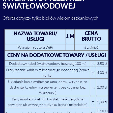
ŚWIATŁOWODOWEJ
Oferta dotyczy tylko bloków wielomieszkaniowych
CENA
NAZWA TOWARU/
J.M
BRUTTO
USŁUGI
Wynajem routera WiFi
5 zł./mieś
CENY NA DODATKOWE TOWARY / USŁUGI
Dodatkowy kabel światłowodowy (powyżej 100 m.)
m.
3,50 zł
Przekładanie kabla w mikrorurce grubościennej (cena z
m.
4,00 zł
rurką)
Układanie kabla wzdłuż parkanu, domu, w rynnie, po
dachu itp. (z jednym przewiertem, bez kopania, bez
m.
2,00 zł
mikrorurki)
Biały montaż rurek lub korytek maskujących na
m.
5,00 zł
zewnątrz lub wewnątrz budynku (cena z materiałem)
190,00