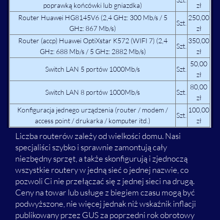
poprawką końcówki lub gniazdka)
zł
Router Huawei HG8145V6 (2,4 GHz: 300 Mb/s / 5
250,00
Szt.
GHz: 867 Mb/s)
zł
Router (accp) Huawei OptiXstar K572 (WIFI 7) (2,4
350,00
Szt.
GHz: 688 Mb/s / 5 GHz: 2882 Mb/s)
zł
50,00
Switch LAN 5 portów 1000Mb/s
Szt.
zł
80,00
Switch LAN 8 portów 1000Mb/s
Szt.
zł
Konfiguracja jednego urządzenia (router / modem /
100,00
Szt.
access point / drukarka / komputer itd.)
zł
Liczba routerów zależy od wielkości domu. Nasi
specjaliści szybko i sprawnie zamontują cały
niezbędny sprzęt, a także skonfigurują i zjednoczą
wszystkie routery w jedną sieć o jednej nazwie, co
pozwoli Ci nie przełączać się z jednej sieci na drugą.
Ceny na towar lub usługe z biegiem czasu mogą być
podwyższone, nie więcej jednak niż wskaźnik inflacji
publikowany przez GUS za poprzedni rok obrotowy