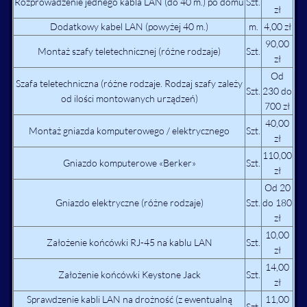
Rozprowadzenie jednego kabla LAN (do 40 m.) po domu
Szt.
zł
Dodatkowy kabel LAN (powyżej 40 m.)
m.
4,00 zł
90,00
Montaż szafy teletechnicznej (różne rodzaje)
Szt.
zł
Od
Szafa teletechniczna (różne rodzaje. Rodzaj szafy zależy
Szt.
230 do
od ilości montowanych urządzeń)
700 zł
40,00
Montaż gniazda komputerowego / elektrycznego
Szt.
zł
110,00
Gniazdo komputerowe «Berker»
Szt.
zł
Od 20
Gniazdo elektryczne (różne rodzaje)
Szt.
do 180
zł
10,00
Założenie końcówki RJ-45 na kablu LAN
Szt.
zł
14,00
Założenie końcówki Keystone Jack
Szt.
zł
Sprawdzenie kabli LAN na drożność (z ewentualną
11,00
Szt.